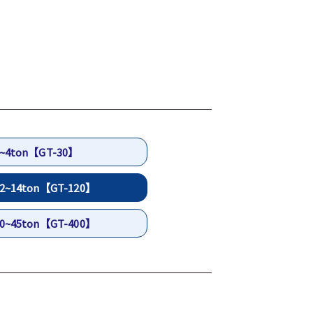
~4ton
【GT-30】
2~14ton
【GT-120】
0~45ton
【GT-400】