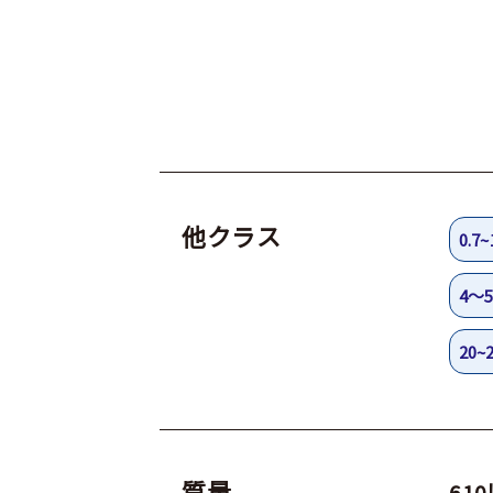
他クラス
0.7~
4～5
20~
質量
610