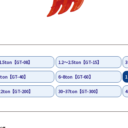
1.5ton
【GT-08】
1.2～2.5ton
【GT-15】
3
ton
【GT-40】
6~8ton
【GT-60】
1
22ton
【GT-200】
30~37ton
【GT-300】
4
kg