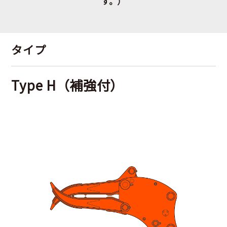
す。）
タイプ
Type H（補強付）