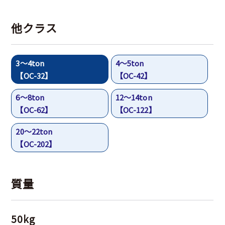
他クラス
3～4ton
4～5ton
【OC-32】
【OC-42】
6～8ton
12～14ton
【OC-62】
【OC-122】
20～22ton
【OC-202】
質量
50kg